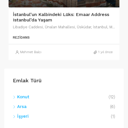
İstanbul’un Kalbindeki Lüks: Emaar Address
Istanbul’da Yaşam
Libadiye Caddesi, Ünalan Mahallesi, Üsküdar, İstanbul, Marmara Bölgesi, 34700, Türkiye
REZIDANS
Mehmet Balcı
1 yıl önce
Emlak Türü
Konut
(12)
Arsa
(6)
İşyeri
(1)