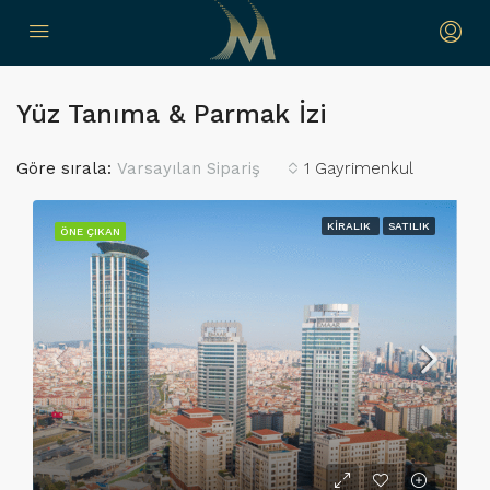
Yüz Tanıma & Parmak İzi
Göre sırala:
1 Gayrimenkul
Varsayılan Sipariş
KIRALIK
SATILIK
ÖNE ÇIKAN