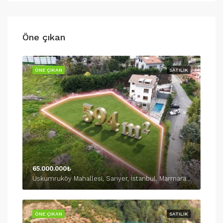
Öne çıkan
ÖNE ÇIKAN
SATILIK
65.000.000₺
Uskumruköy Mahallesi, Sarıyer, İstanbul, Marmara Bölgesi, 34450, Türkiye
ÖNE ÇIKAN
SATILIK