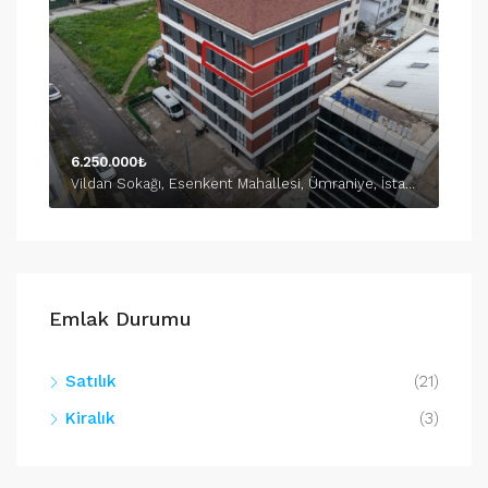
6.250.000₺
Vildan Sokağı, Esenkent Mahallesi, Ümraniye, İstanbul, Marmara Bölgesi, 34776, Türkiye
Emlak Durumu
Satılık
(21)
Kiralık
(3)