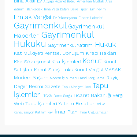
Bina
Akıllı Ev
Altyapı Hizmet Bedeli
Amerikan Mutfak
Arsa
Yatırımı
Bankacılık
Bina Vergi Değeri
Daire Tipleri
Eminevim
Emlak Vergisi
Ev Dekorasyonu
Finans Haberleri
Gayrimenkul
Gayrimenkul
Gayrimenkul
Haberleri
Hukuku
Hukuk
Gayrimenkul Yatırımı
Kat Mülkiyeti
Kentsel Dönüşüm
Kiracı Hakları
Konut
Kira Sözleşmesi
Kira İşlemleri
Konut
Satışları
Konut Satışı
Lüks Konut Vergisi
MASAK
Modern Yaşam
Rayiç
Modern İç Mimari
Parsel Sorgulama
Tapu
Değer
Resmi Gazete
Tapu Aleniyet İlkesi
İşlemleri
Ticaret Bakanlığı
Vergi
TGKM Parsel Sorgu
Web Tapu İşlemleri
Yatırım Fırsatları
Yol ve
İmar Planı
Kanalizasyon Katılım Payı
İmar Uygulamaları