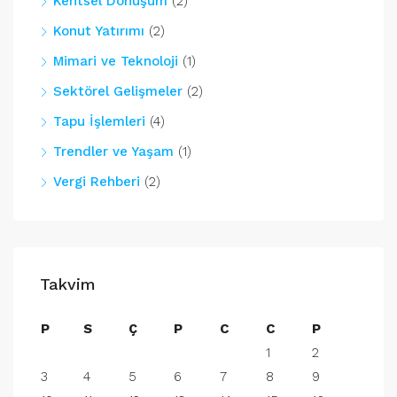
Kentsel Dönüşüm
(2)
Konut Yatırımı
(2)
Mimari ve Teknoloji
(1)
Sektörel Gelişmeler
(2)
Tapu İşlemleri
(4)
Trendler ve Yaşam
(1)
Vergi Rehberi
(2)
Takvim
P
S
Ç
P
C
C
P
1
2
3
4
5
6
7
8
9