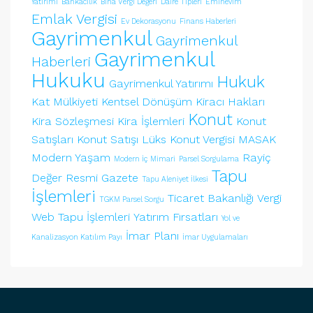
Yatırımı
Bankacılık
Bina Vergi Değeri
Daire Tipleri
Eminevim
Emlak Vergisi
Ev Dekorasyonu
Finans Haberleri
Gayrimenkul
Gayrimenkul
Gayrimenkul
Haberleri
Hukuku
Hukuk
Gayrimenkul Yatırımı
Kat Mülkiyeti
Kentsel Dönüşüm
Kiracı Hakları
Konut
Kira Sözleşmesi
Kira İşlemleri
Konut
Satışları
Konut Satışı
Lüks Konut Vergisi
MASAK
Modern Yaşam
Rayiç
Modern İç Mimari
Parsel Sorgulama
Tapu
Değer
Resmi Gazete
Tapu Aleniyet İlkesi
İşlemleri
Ticaret Bakanlığı
Vergi
TGKM Parsel Sorgu
Web Tapu İşlemleri
Yatırım Fırsatları
Yol ve
İmar Planı
Kanalizasyon Katılım Payı
İmar Uygulamaları