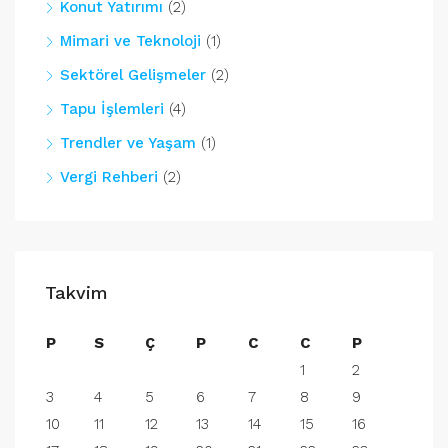
Konut Yatırımı
(2)
Mimari ve Teknoloji
(1)
Sektörel Gelişmeler
(2)
Tapu İşlemleri
(4)
Trendler ve Yaşam
(1)
Vergi Rehberi
(2)
Takvim
P
S
Ç
P
C
C
P
1
2
3
4
5
6
7
8
9
10
11
12
13
14
15
16