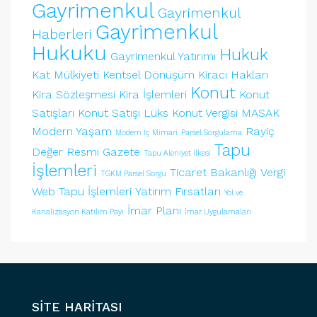
Gayrimenkul
Gayrimenkul
Gayrimenkul
Haberleri
Hukuku
Hukuk
Gayrimenkul Yatırımı
Kat Mülkiyeti
Kentsel Dönüşüm
Kiracı Hakları
Konut
Kira Sözleşmesi
Kira İşlemleri
Konut
Satışları
Konut Satışı
Lüks Konut Vergisi
MASAK
Modern Yaşam
Rayiç
Modern İç Mimari
Parsel Sorgulama
Tapu
Değer
Resmi Gazete
Tapu Aleniyet İlkesi
İşlemleri
Ticaret Bakanlığı
Vergi
TGKM Parsel Sorgu
Web Tapu İşlemleri
Yatırım Fırsatları
Yol ve
İmar Planı
Kanalizasyon Katılım Payı
İmar Uygulamaları
SİTE HARİTASI